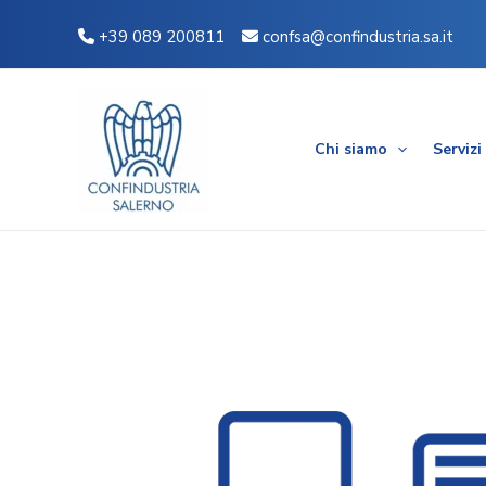
Vai
Navigazione
+39 089 200811
confsa@confindustria.sa.it
al
articoli
contenuto
Chi siamo
Servizi