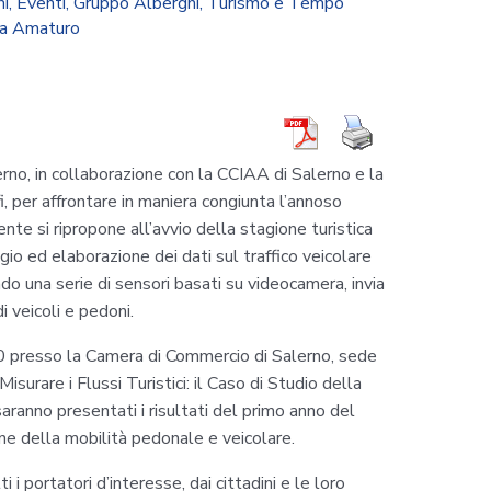
ni
,
Eventi
,
Gruppo Alberghi, Turismo e Tempo
a Amaturo
rno, in collaborazione con la CCIAA di Salerno e la
, per affrontare in maniera congiunta l’annoso
nte si ripropone all’avvio della stagione turistica
o ed elaborazione dei dati sul traffico veicolare
do una serie di sensori basati su videocamera, invia
i veicoli e pedoni.
0 presso la Camera di Commercio di Salerno, sede
“Misurare i Flussi Turistici: il Caso di Studio della
aranno presentati i risultati del primo anno del
ne della mobilità pedonale e veicolare.
 i portatori d’interesse, dai cittadini e le loro