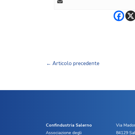
←
Articolo precedente
Confindustria Salerno
Via Madon
Associazione degli
84129 Sa