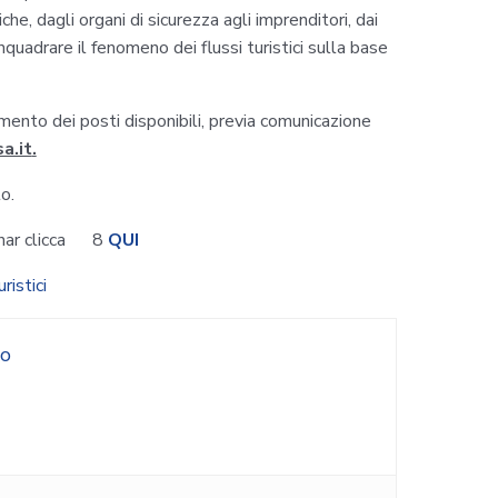
he, dagli organi di sicurezza agli imprenditori, dai
 inquadrare il fenomeno dei flussi turistici sulla base
imento dei posti disponibili, previa comunicazione
a.it
.
o.
ebinar clicca 8
QUI
ristici
o