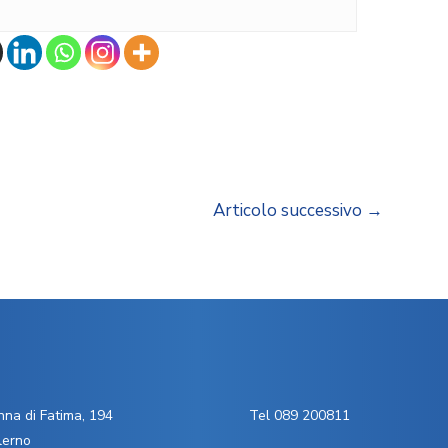
Articolo successivo
→
na di Fatima, 194
Tel 089 200811
lerno