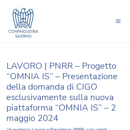
Vai
Navigazione
Main
al
articoli
Men
contenuto
LAVORO | PNRR – Progetto
“OMNIA IS” – Presentazione
della domanda di CIGO
esclusivamente sulla nuova
piattaforma “OMNIA IS” – 2
maggio 2024
/
In evidenza
,
Lavoro e Previdenza
,
PNRR
,
solo utenti