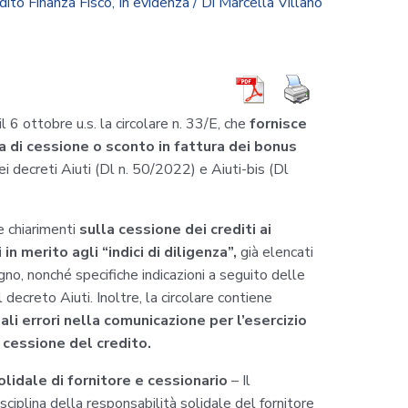
dito Finanza Fisco
,
In evidenza
/ Di
Marcella Villano
 6 ottobre u.s. la circolare n. 33/E, che
fornisce
ia di cessione o sconto in fattura dei bonus
i decreti Aiuti (Dl n. 50/2022) e Aiuti-bis (Dl
e chiarimenti
sulla cessione dei crediti ai
 in merito agli “indici di diligenza”,
già elencati
gno, nonché specifiche indicazioni a seguito delle
ecreto Aiuti. Inoltre, la circolare contiene
ali errori nella comunicazione per l’esercizio
e cessione del credito.
olidale di fornitore e cessionario
– Il
sciplina della responsabilità solidale del fornitore