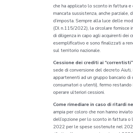
che ha applicato lo sconto in fattura e 
mancata sussistenza, anche parziale, de
d’imposta. Sempre alla luce delle modi
(Dl n.115/2022), la circolare fornisce in
di diligenza in capo agli acquirenti dei
esemplificativo e sono finalizzati a r
sul territorio nazionale.
Cessione dei crediti ai “correntisti”
sede di conversione del decreto Aiuti, i
appartenenti ad un gruppo bancario di ced
consumatori o utenti), fermo restando il
operare ulteriori cessioni.
Come rimediare in caso di ritardi n
ampia per coloro che non hanno inviato 
dell’opzione per lo sconto in fattura o 
2022 per le spese sostenute nel 2021 e