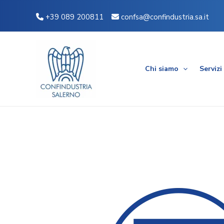
Vai
Navigazione
+39 089 200811
confsa@confindustria.sa.it
al
articoli
contenuto
Chi siamo
Servizi