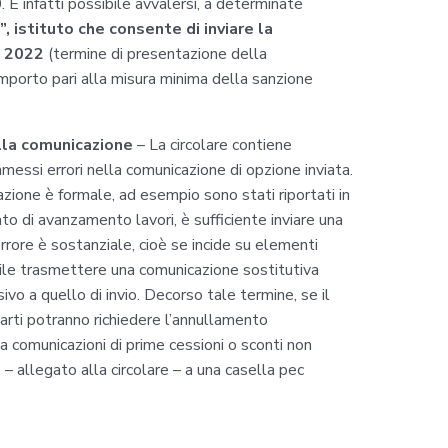
 È infatti possibile avvalersi, a determinate
, istituto che consente di inviare la
e 2022
(termine di presentazione della
 importo pari alla misura minima della sanzione
ella comunicazione
– La circolare contiene
ommessi errori nella comunicazione di opzione inviata.
cazione è formale, ad esempio sono stati riportati in
to di avanzamento lavori, è sufficiente inviare una
rrore è sostanziale, cioè se incide su elementi
bile trasmettere una comunicazione sostitutiva
vo a quello di invio. Decorso tale termine, se il
parti potranno richiedere l’annullamento
da comunicazioni di prime cessioni o sconti non
– allegato alla circolare – a una casella pec