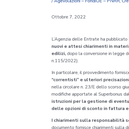
/
Agevolazioni – FondiUE – PNRR
,
Cre
Ottobre 7, 2022
L’Agenzia delle Entrate ha pubblicato il
nuovi e attesi chiarimenti in mater
edilizi,
dopo la conversione in legge de
n.115/2022).
In particolare, il provvedimento fornisc
“correntisti” e ulteriori precisazioni
nella circolare n. 23/E dello scorso giu
modifiche apportate al Superbonus dal d
istruzioni per la gestione di eventu
delle opzioni di sconto in fattura 
I chiarimenti sulla responsabilità s
documento fornisce chiarimenti sulla di