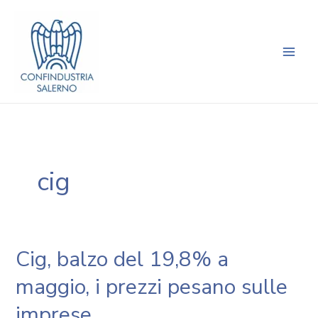
Vai
Navigazione
Main
al
articoli
Men
contenuto
cig
Cig, balzo del 19,8% a
maggio, i prezzi pesano sulle
imprese