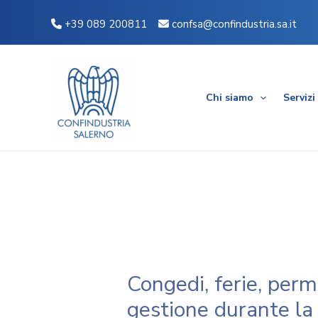
Vai
Navigazione
+39 089 200811
confsa@confindustria.sa.it
al
articoli
contenuto
Chi siamo
Servizi
Congedi, ferie, perme
gestione durante la