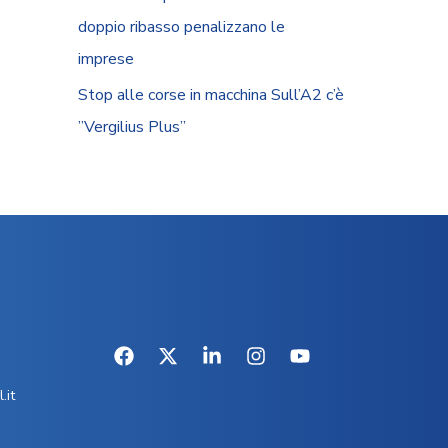
doppio ribasso penalizzano le
imprese
Stop alle corse in macchina Sull’A2 c’è
”Vergilius Plus”
.it