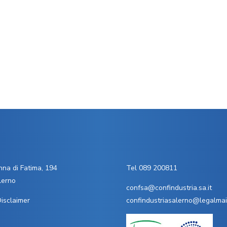
na di Fatima, 194
Tel 089 200811
lerno
confsa@confindustria.sa.it
isclaimer
confindustriasalerno@legalmail