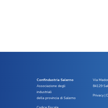
Confindustria Salerno
Via Madon
Associazione degli
84129 Sa
industriali
Privacy
|
D
della provincia di Salerno
Codice Fiscale