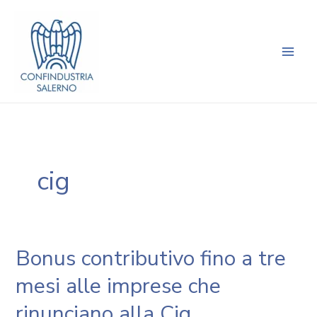
Vai
Navigazione
Main
al
articoli
Men
contenuto
cig
Bonus contributivo fino a tre
mesi alle imprese che
rinunciano alla Cig