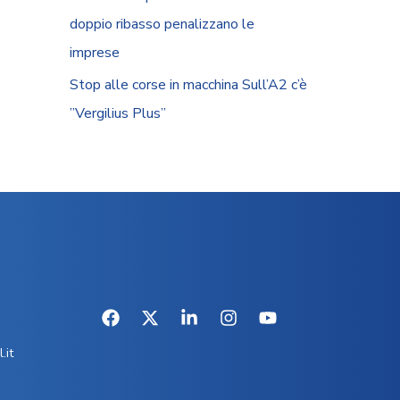
doppio ribasso penalizzano le
imprese
Stop alle corse in macchina Sull’A2 c’è
”Vergilius Plus”
.it