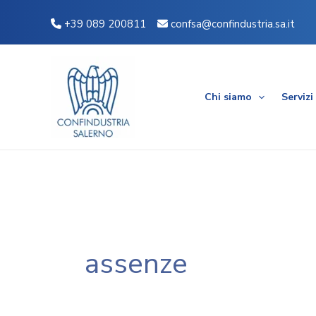
Vai
+39 089 200811
confsa@confindustria.sa.it
al
contenuto
Chi siamo
Servizi
assenze