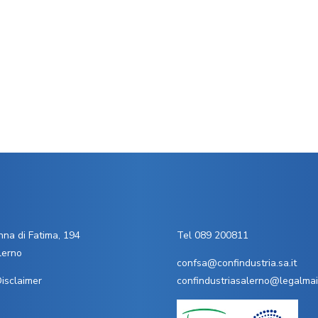
na di Fatima, 194
Tel 089 200811
lerno
confsa@confindustria.sa.it
isclaimer
confindustriasalerno@legalmail