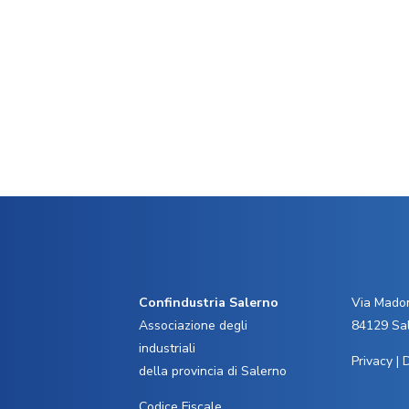
Confindustria Salerno
Via Madon
Associazione degli
84129 Sa
industriali
Privacy
|
D
della provincia di Salerno
Codice Fiscale