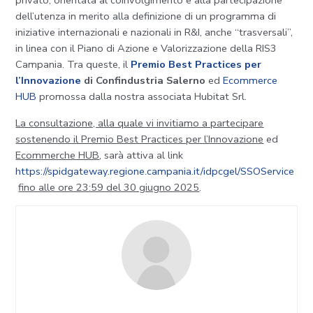
privato, orientata al coinvolgimento e alla partecipazione
dell’utenza in merito alla definizione di un programma di
iniziative internazionali e nazionali in R&I, anche “trasversali”,
in linea con il Piano di Azione e Valorizzazione della RIS3
Campania. Tra queste, il
Premio Best Practices per
l’Innovazione
di Confindustria Salerno
ed
Ecommerce
HUB
promossa dalla nostra associata Hubitat Srl.
La consultazione, alla quale vi invitiamo a partecipare
sostenendo il Premio Best Practices per l’Innovazione
ed
Ecommerche HUB
, sarà attiva al link
https://spidgateway.regione.campania.it/idpcgel/SSOService
fino alle ore 23:59 del 30 giugno 2025
.