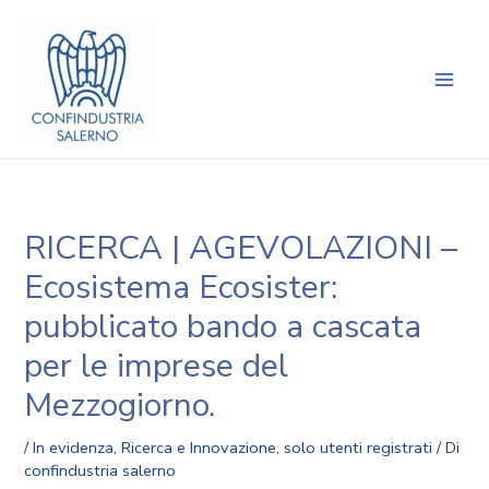
Vai
Navigazione
Main
al
articoli
Men
contenuto
RICERCA | AGEVOLAZIONI –
Ecosistema Ecosister:
pubblicato bando a cascata
per le imprese del
Mezzogiorno.
/
In evidenza
,
Ricerca e Innovazione
,
solo utenti registrati
/ Di
confindustria salerno