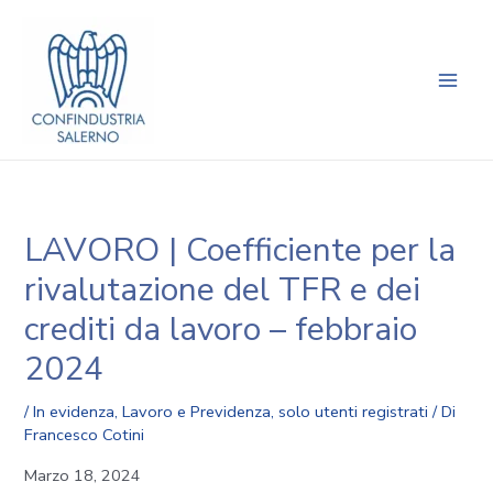
Vai
Navigazione
Main
al
articoli
Men
contenuto
LAVORO | Coefficiente per la
rivalutazione del TFR e dei
crediti da lavoro – febbraio
2024
/
In evidenza
,
Lavoro e Previdenza
,
solo utenti registrati
/ Di
Francesco Cotini
Marzo 18, 2024