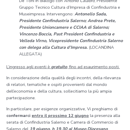
De Toni in dialogo con
Antonio Calabrò
, Presidente
Gruppo Tecnico Cultura d’Impresa di Confindustria e
Museimpresa. Intervengono:
Antonello Sada,
Presidente Confindustria Salerno; Andrea Prete,
Presidente Unioncamere e CCIAA di Salerno;
Vincenzo Boccia, Past President Confindustria e
Velleda Virno, Vicepresidente Confindustria Salerno
con delega alla Cultura d’Impresa.
(LOCANDINA
ALLEGATA)
L’ingresso agli eventi è
gratuito
, fino ad esaurimento posti.
In considerazione della qualità degli incontri, della rilevanza
di relatori, tematiche e ospiti provenienti dal mondo
dell’economia e della cultura, sollecitiamo la più ampia
partecipazione.
In particolare, per esigenze organizzative, Vi preghiamo di
confermarci
entro il prossimo 12 giugno
la presenza alla
serata di Confindustria Salerno e Camera di Commercio di
Salerno del
19 giugno, h 19.30 al Museo Diocesano
.