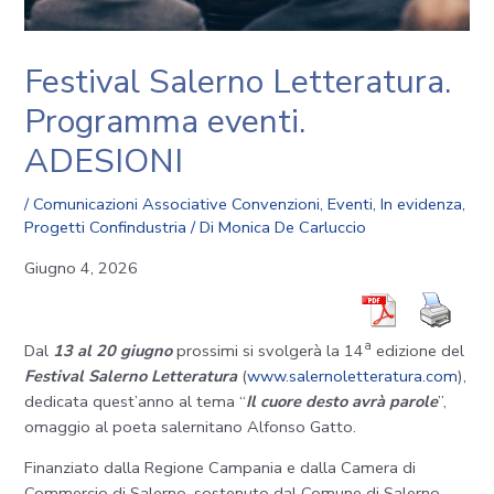
Festival Salerno Letteratura.
Programma eventi.
ADESIONI
/
Comunicazioni Associative Convenzioni
,
Eventi
,
In evidenza
,
Progetti Confindustria
/ Di
Monica De Carluccio
Giugno 4, 2026
a
Dal
13 al 20 giugno
prossimi si svolgerà la 14
edizione del
Festival Salerno Letteratura
(
www.salernoletteratura.com
),
dedicata quest’anno al tema “
Il cuore desto avrà parole
”,
omaggio al poeta salernitano Alfonso Gatto.
Finanziato dalla Regione Campania e dalla Camera di
Commercio di Salerno, sostenuto dal Comune di Salerno,