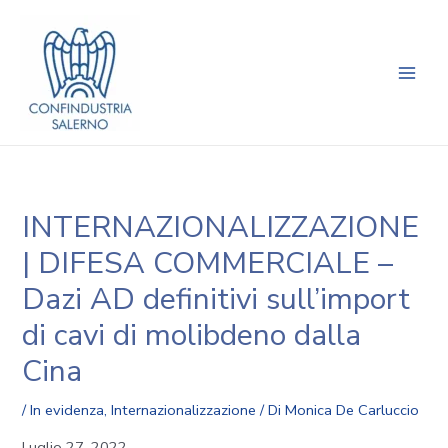
Vai
Navigazione
Main
al
articoli
Men
contenuto
INTERNAZIONALIZZAZIONE
| DIFESA COMMERCIALE –
Dazi AD definitivi sull’import
di cavi di molibdeno dalla
Cina
/
In evidenza
,
Internazionalizzazione
/ Di
Monica De Carluccio
Luglio 27, 2022