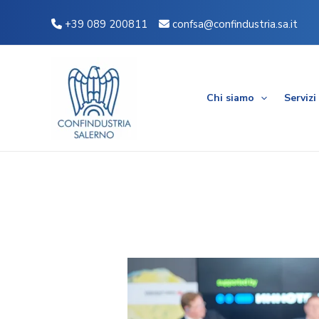
Vai
Navigazione
+39 089 200811
confsa@confindustria.sa.it
al
articoli
contenuto
Chi siamo
Servizi