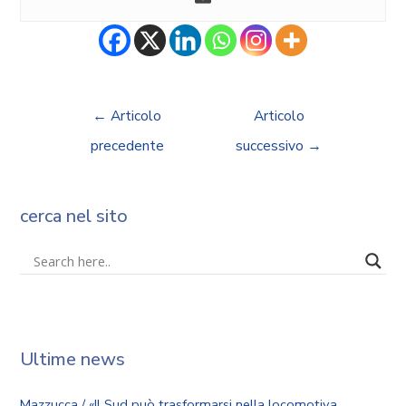
←
Articolo
Articolo
precedente
successivo
→
cerca nel sito
Ultime news
Mazzucca / «Il Sud può trasformarsi nella locomotiva