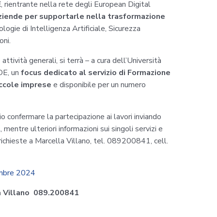
E
, rientrante nella rete degli European Digital
ziende per supportarle nella trasformazione
ologie di Intelligenza Artificiale, Sicurezza
oni.
attività generali, si terrà – a cura dell’Università
IDE, un
focus dedicato al servizio di Formazione
iccole imprese
e disponibile per un numero
o confermare la partecipazione ai lavori inviando
t
, mentre ulteriori informazioni sui singoli servizi e
richieste a Marcella Villano, tel. 089200841, cell.
embre 2024
lla Villano 089.200841