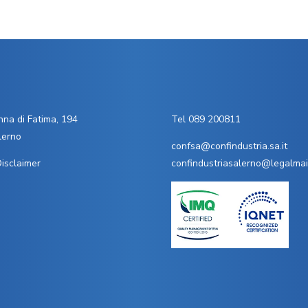
na di Fatima, 194
Tel 089 200811
lerno
confsa@confindustria.sa.it
isclaimer
confindustriasalerno@legalmail