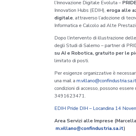
l’Innovazione Digitale Evoluta –
PRID
Innovation Hubs (EDIH),
eroga alle a
digitale
, attraverso l’adozione di tecn
Informatica e Calcolo ad Alte Prestazi
Dopo l’intervento di illustrazione delle 
degli Studi di Salerno – partner di PR
su AI e Robotica, gratuito per le p
limitato di posti.
Per esigenze organizzative è necessari
una mail a
m.villano@confindustria.sa.i
condizioni di accesso, possono essere 
3491623471.
EDIH Pride DIH – Locandina 14 Nov
Area Servizi alle Imprese (Marce
m.villano@confindustria.sa.it
)