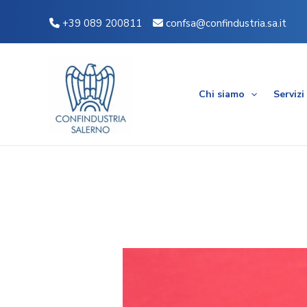
Vai
Navigazione
+39 089 200811
confsa@confindustria.sa.it
al
articoli
contenuto
Chi siamo
Servizi