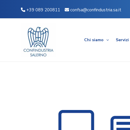
Vai
Navigazione
+39 089 200811
confsa@confindustria.sa.it
al
articoli
contenuto
Chi siamo
Servizi