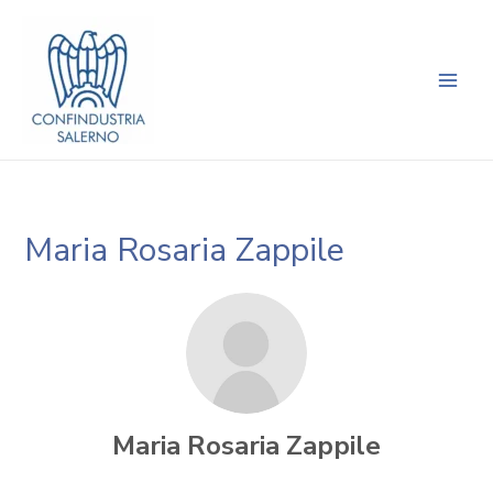
Vai
Main
al
Men
contenuto
Maria Rosaria Zappile
Maria Rosaria Zappile