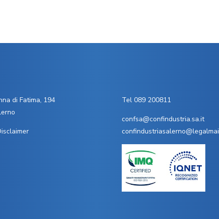
na di Fatima, 194
Tel 089 200811
lerno
confsa@confindustria.sa.it
isclaimer
confindustriasalerno@legalmail