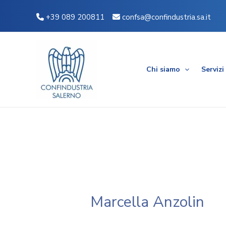
Vai
+39 089 200811
confsa@confindustria.sa.it
al
contenuto
Chi siamo
Servizi
Marcella Anzolin