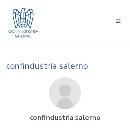
Vai
Main
al
Men
contenuto
confindustria salerno
confindustria salerno