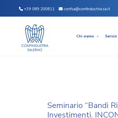
Vai
Navigazione
+39 089 200811
confsa@confindustria.sa.it
al
articoli
contenuto
Chi siamo
Servizi
Seminario “Bandi Ri
Investimenti. INCO