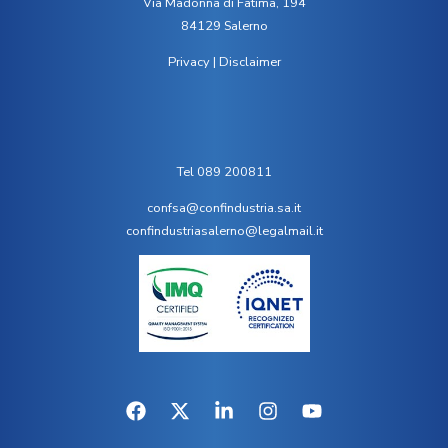
Via Madonna di Fatima, 194
84129 Salerno
Privacy
|
Disclaimer
Tel 089 200811
confsa@confindustria.sa.it
confindustriasalerno@legalmail.it