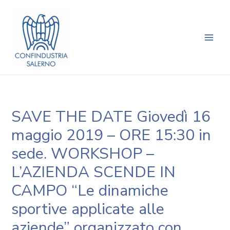
Vai
Navigazione
Main
al
articoli
Men
contenuto
SAVE THE DATE Giovedì 16
maggio 2019 – ORE 15:30 in
sede. WORKSHOP –
L’AZIENDA SCENDE IN
CAMPO “Le dinamiche
sportive applicate alle
aziende” organizzato con