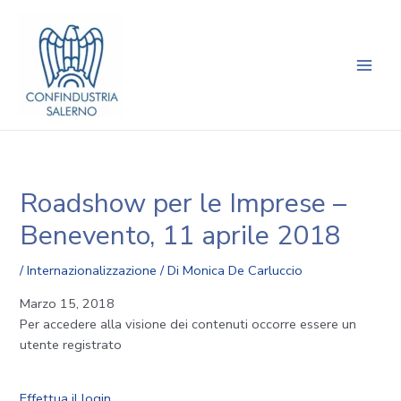
Vai
Navigazione
Main
al
articoli
Men
contenuto
Roadshow per le Imprese –
Benevento, 11 aprile 2018
/
Internazionalizzazione
/ Di
Monica De Carluccio
Marzo 15, 2018
Per accedere alla visione dei contenuti occorre essere un
utente registrato
Effettua il login