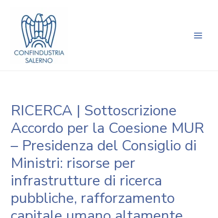
Vai
Navigazione
Main
al
articoli
Men
contenuto
RICERCA | Sottoscrizione
Accordo per la Coesione MUR
– Presidenza del Consiglio di
Ministri: risorse per
infrastrutture di ricerca
pubbliche, rafforzamento
capitale umano altamente