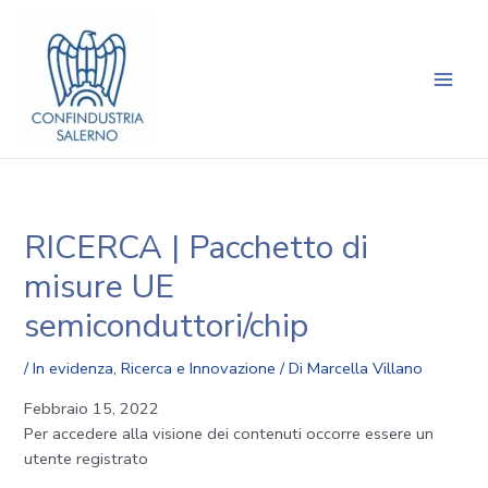
Vai
Navigazione
Main
al
articoli
Men
contenuto
RICERCA | Pacchetto di
misure UE
semiconduttori/chip
/
In evidenza
,
Ricerca e Innovazione
/ Di
Marcella Villano
Febbraio 15, 2022
Per accedere alla visione dei contenuti occorre essere un
utente registrato