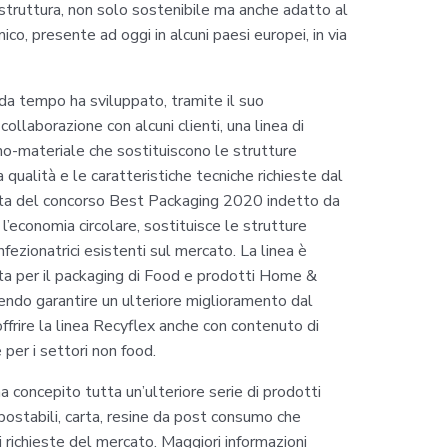
va struttura, non solo sostenibile ma anche adatto al
ico, presente ad oggi in alcuni paesi europei, in via
da tempo ha sviluppato, tramite il suo
collaborazione con alcuni clienti, una linea di
mono-materiale che sostituiscono le strutture
ualità e le caratteristiche tecniche richieste dal
alista del concorso Best Packaging 2020 indetto da
 l’economia circolare, sostituisce le strutture
ezionatrici esistenti sul mercato. La linea è
ta per il packaging di Food e prodotti Home &
endo garantire un ulteriore miglioramento dal
offrire la linea Recyflex anche con contenuto di
per i settori non food.
a concepito tutta un’ulteriore serie di prodotti
mpostabili, carta, resine da post consumo che
i richieste del mercato. Maggiori informazioni