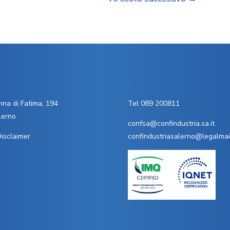
na di Fatima, 194
Tel 089 200811
lerno
confsa@confindustria.sa.it
isclaimer
confindustriasalerno@legalmail