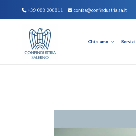
Vai
Navigazione
+39 089 200811
confsa@confindustria.sa.it
al
articoli
contenuto
Chi siamo
Servizi