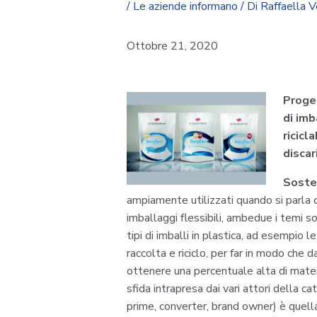
/
Le aziende informano
/ Di
Raffaella 
Ottobre 21, 2020
Proge
di imb
ricicl
discar
Sosten
ampiamente utilizzati quando si parla d
imballaggi flessibili, ambedue i temi so
tipi di imballi in plastica, ad esempio le
raccolta e riciclo, per far in modo che 
ottenere una percentuale alta di mater
sfida intrapresa dai vari attori della c
prime, converter, brand owner) è quella