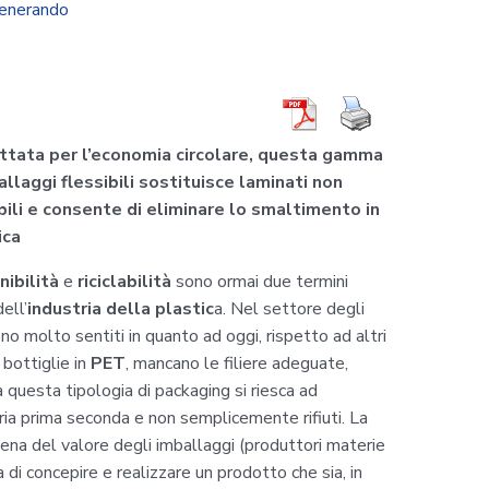
Venerando
ttata per l’economia circolare, questa gamma
allaggi flessibili sostituisce laminati non
abili e consente di eliminare lo smaltimento in
ica
ibilità
e
riciclabilità
sono ormai due termini
ell’
industria della plastic
a. Nel settore degli
no molto sentiti in quanto ad oggi, rispetto ad altri
 bottiglie in
PET
, mancano le filiere adeguate,
da questa tipologia di packaging si riesca ad
ia prima seconda e non semplicemente rifiuti. La
atena del valore degli imballaggi (produttori materie
 di concepire e realizzare un prodotto che sia, in