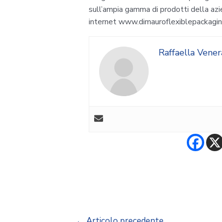
sull’ampia gamma di prodotti della azien
internet www.dimauroflexiblepackaging
Raffaella Vene
←
Articolo precedente