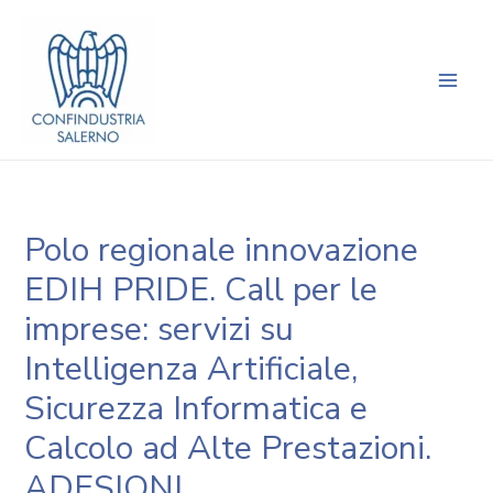
Vai
Navigazione
Main
al
articoli
Men
contenuto
Polo regionale innovazione
EDIH PRIDE. Call per le
imprese: servizi su
Intelligenza Artificiale,
Sicurezza Informatica e
Calcolo ad Alte Prestazioni.
ADESIONI