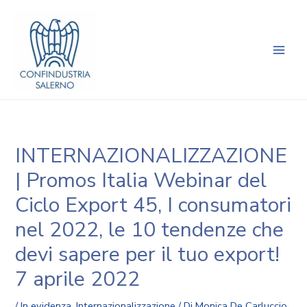
Vai
Navigazione
Main
al
articoli
Men
contenuto
INTERNAZIONALIZZAZIONE
| Promos Italia Webinar del
Ciclo Export 45, I consumatori
nel 2022, le 10 tendenze che
devi sapere per il tuo export!
7 aprile 2022
/
In evidenza
,
Internazionalizzazione
/ Di
Monica De Carluccio