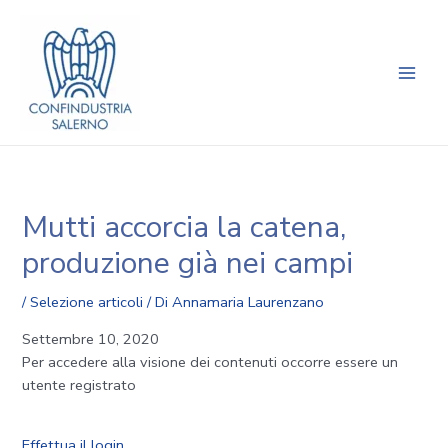
Vai
Navigazione
Main
al
articoli
Men
contenuto
Mutti accorcia la catena,
produzione già nei campi
/
Selezione articoli
/ Di
Annamaria Laurenzano
Settembre 10, 2020
Per accedere alla visione dei contenuti occorre essere un
utente registrato
Effettua il login