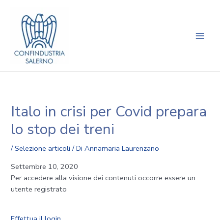
Vai
Navigazione
Main
al
articoli
Men
contenuto
Italo in crisi per Covid prepara
lo stop dei treni
/
Selezione articoli
/ Di
Annamaria Laurenzano
Settembre 10, 2020
Per accedere alla visione dei contenuti occorre essere un
utente registrato
Effettua il login