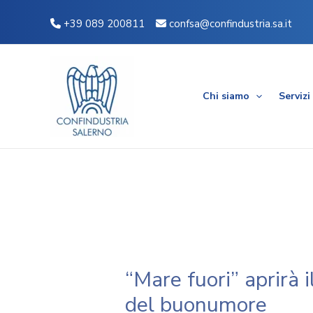
Vai
Navigazione
+39 089 200811
confsa@confindustria.sa.it
al
articoli
contenuto
Chi siamo
Servizi
“Mare fuori” aprirà i
del buonumore