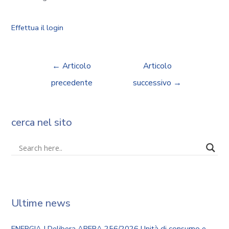
Effettua il login
←
Articolo
Articolo
precedente
successivo
→
cerca nel sito
Ultime news
ENERGIA | Delibera ARERA 256/2026 Unità di consumo e