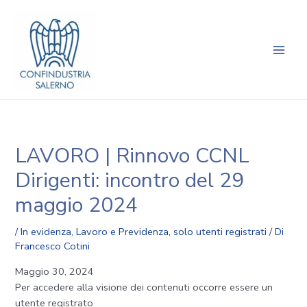
Vai
Navigazione
Main
al
articoli
Men
contenuto
LAVORO | Rinnovo CCNL
Dirigenti: incontro del 29
maggio 2024
/
In evidenza
,
Lavoro e Previdenza
,
solo utenti registrati
/ Di
Francesco Cotini
Maggio 30, 2024
Per accedere alla visione dei contenuti occorre essere un
utente registrato