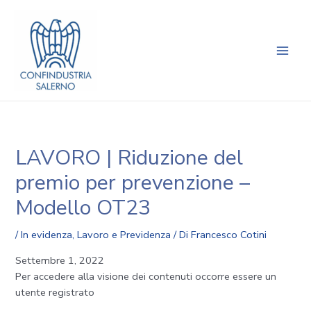
Vai
Navigazione
Main
al
articoli
Men
contenuto
LAVORO | Riduzione del
premio per prevenzione –
Modello OT23
/
In evidenza
,
Lavoro e Previdenza
/ Di
Francesco Cotini
Settembre 1, 2022
Per accedere alla visione dei contenuti occorre essere un
utente registrato