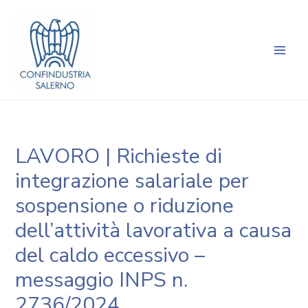
Vai
Navigazione
Main
al
articoli
Men
contenuto
LAVORO | Richieste di
integrazione salariale per
sospensione o riduzione
dell’attività lavorativa a causa
del caldo eccessivo –
messaggio INPS n.
2736/2024