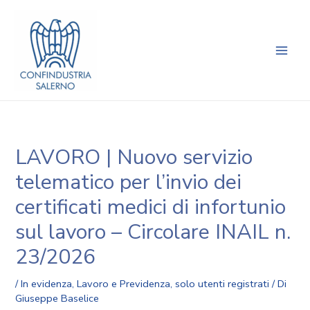
Vai
Navigazione
Main
al
articoli
Men
contenuto
LAVORO | Nuovo servizio
telematico per l’invio dei
certificati medici di infortunio
sul lavoro – Circolare INAIL n.
23/2026
/
In evidenza
,
Lavoro e Previdenza
,
solo utenti registrati
/ Di
Giuseppe Baselice