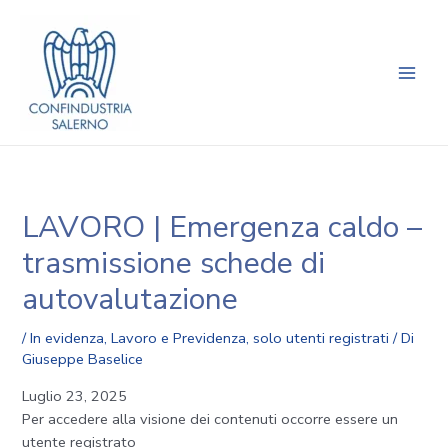
Vai
Navigazione
Main
al
articoli
Men
contenuto
LAVORO | Emergenza caldo –
trasmissione schede di
autovalutazione
/
In evidenza
,
Lavoro e Previdenza
,
solo utenti registrati
/ Di
Giuseppe Baselice
Luglio 23, 2025
Per accedere alla visione dei contenuti occorre essere un
utente registrato