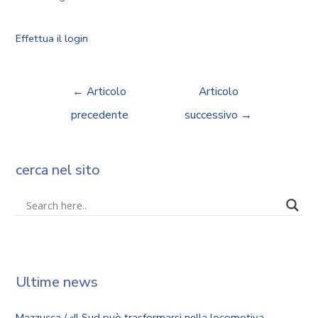
Effettua il login
←
Articolo
Articolo
precedente
successivo
→
cerca nel sito
Ultime news
Mazzucca / «Il Sud può trasformarsi nella locomotiva