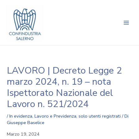
Vai
Navigazione
Main
al
articoli
Men
contenuto
LAVORO | Decreto Legge 2
marzo 2024, n. 19 – nota
Ispettorato Nazionale del
Lavoro n. 521/2024
/
In evidenza
,
Lavoro e Previdenza
,
solo utenti registrati
/ Di
Giuseppe Baselice
Marzo 19, 2024