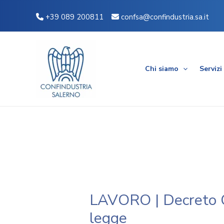
Vai
Navigazione
+39 089 200811
confsa@confindustria.sa.it
al
articoli
contenuto
Chi siamo
Servizi
LAVORO | Decreto C
legge