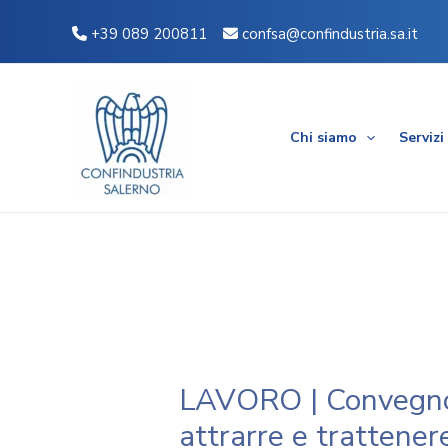
Vai
Navigazione
+39 089 200811
confsa@confindustria.sa.it
al
articoli
contenuto
Chi siamo
Servizi
LAVORO | Convegno
attrarre e trattenere