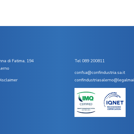
na di Fatima, 194
Tel 089 200811
lerno
confsa@confindustria.sa.it
isclaimer
confindustriasalerno@legalmail