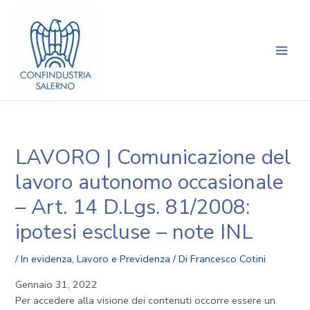
Vai
Navigazione
Main
al
articoli
Men
contenuto
LAVORO | Comunicazione del
lavoro autonomo occasionale
– Art. 14 D.Lgs. 81/2008:
ipotesi escluse – note INL
/
In evidenza
,
Lavoro e Previdenza
/ Di
Francesco Cotini
Gennaio 31, 2022
Per accedere alla visione dei contenuti occorre essere un