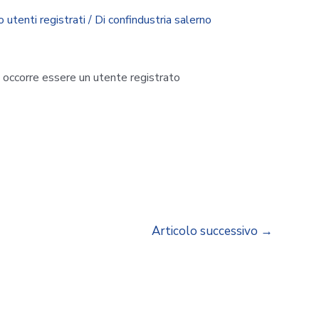
o utenti registrati
/ Di
confindustria salerno
i occorre essere un utente registrato
Articolo successivo
→