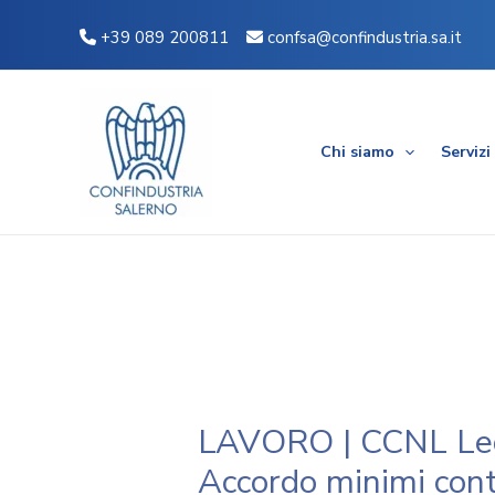
Vai
Navigazione
+39 089 200811
confsa@confindustria.sa.it
al
articoli
contenuto
Chi siamo
Servizi
LAVORO | CCNL Leg
Accordo minimi con