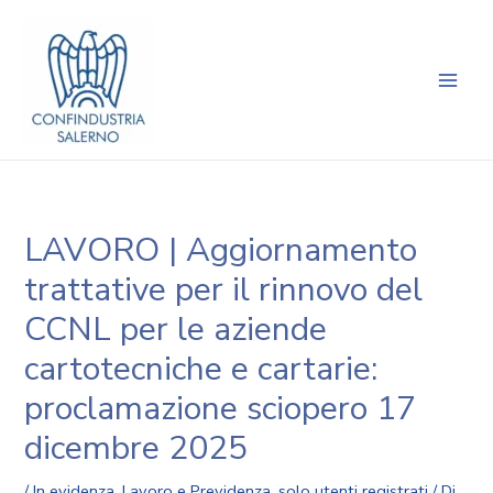
Vai
Navigazione
Main
al
articoli
Men
contenuto
LAVORO | Aggiornamento
trattative per il rinnovo del
CCNL per le aziende
cartotecniche e cartarie:
proclamazione sciopero 17
dicembre 2025
/
In evidenza
,
Lavoro e Previdenza
,
solo utenti registrati
/ Di