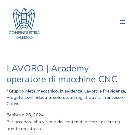
Vai
Navigazione
Main
al
articoli
Men
contenuto
LAVORO | Academy
operatore di macchine CNC
/
Gruppo Metalmeccanico
,
In evidenza
,
Lavoro e Previdenza
,
Progetti Confindustria
,
solo utenti registrati
/ Di
Francesco
Cotini
Febbraio 28, 2024
Per accedere alla visione dei contenuti occorre essere un
utente registrato