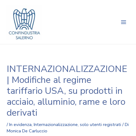
Vai
Navigazione
Main
al
articoli
Men
contenuto
INTERNAZIONALIZZAZIONE
| Modifiche al regime
tariffario USA, su prodotti in
acciaio, alluminio, rame e loro
derivati
/
In evidenza
,
Internazionalizzazione
,
solo utenti registrati
/ Di
Monica De Carluccio