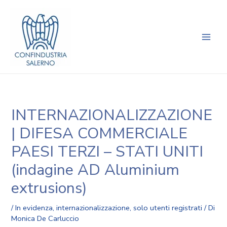
Vai
Navigazione
Main
al
articoli
Men
contenuto
INTERNAZIONALIZZAZIONE
| DIFESA COMMERCIALE
PAESI TERZI – STATI UNITI
(indagine AD Aluminium
extrusions)
/
In evidenza
,
internazionalizzazione
,
solo utenti registrati
/ Di
Monica De Carluccio