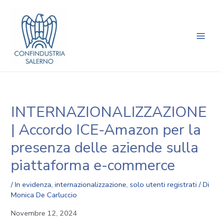
Vai
Navigazione
Main
al
articoli
Men
contenuto
INTERNAZIONALIZZAZIONE
| Accordo ICE-Amazon per la
presenza delle aziende sulla
piattaforma e-commerce
/
In evidenza
,
internazionalizzazione
,
solo utenti registrati
/ Di
Monica De Carluccio
Novembre 12, 2024