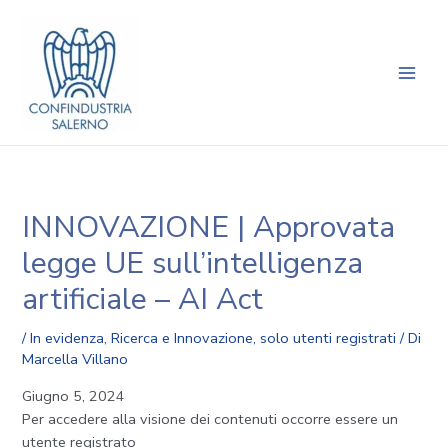
Vai
Navigazione
Main
al
articoli
Men
contenuto
INNOVAZIONE | Approvata
legge UE sull’intelligenza
artificiale – AI Act
/
In evidenza
,
Ricerca e Innovazione
,
solo utenti registrati
/ Di
Marcella Villano
Giugno 5, 2024
Per accedere alla visione dei contenuti occorre essere un
utente registrato