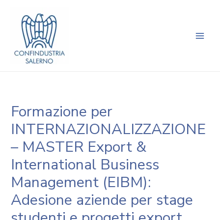
Vai
Navigazione
Main
al
articoli
Men
contenuto
Formazione per
INTERNAZIONALIZZAZIONE
– MASTER Export &
International Business
Management (EIBM):
Adesione aziende per stage
studenti e progetti export