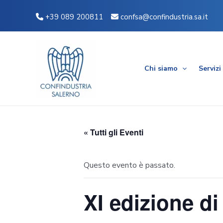
Vai
+39 089 200811
confsa@confindustria.sa.it
al
contenuto
Chi siamo
Servizi
« Tutti gli Eventi
Questo evento è passato.
XI edizione di