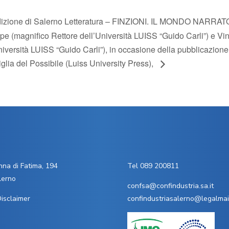
dizione di Salerno Letteratura – FINZIONI. IL MONDO NARRAT
pe (magnifico Rettore dell’Università LUISS “Guido Carli”) e V
niversità LUISS “Guido Carli”), in occasione della pubblicazione 
glia del Possibile (Luiss University Press),
na di Fatima, 194
Tel 089 200811
lerno
confsa@confindustria.sa.it
isclaimer
confindustriasalerno@legalmail