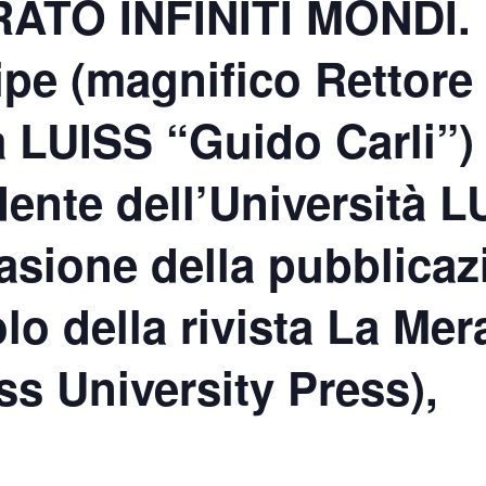
TO INFINITI MONDI. I
pe (magnifico Rettore
tà LUISS “Guido Carli”)
dente dell’Università 
casione della pubblicaz
lo della rivista La Mera
ss University Press),