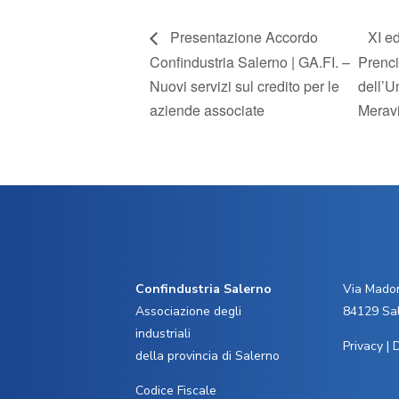
Presentazione Accordo
XI e
Confindustria Salerno | GA.FI. –
Prenci
Nuovi servizi sul credito per le
dell’U
aziende associate
Meravi
Confindustria Salerno
Via Madon
Associazione degli
84129 Sa
industriali
Privacy
|
D
della provincia di Salerno
Codice Fiscale