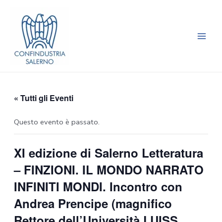
Vai
Main
al
Men
contenuto
« Tutti gli Eventi
Questo evento è passato.
XI edizione di Salerno Letteratura
– FINZIONI. IL MONDO NARRATO
INFINITI MONDI. Incontro con
Andrea Prencipe (magnifico
Rettore dell’Università LUISS