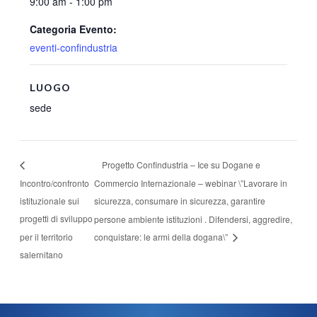
9:00 am - 1:00 pm
Categoria Evento:
eventi-confindustria
LUOGO
sede
Progetto Confindustria – Ice su Dogane e
Incontro/confronto
Commercio Internazionale – webinar \”Lavorare in
istituzionale sui
sicurezza, consumare in sicurezza, garantire
progetti di sviluppo
persone ambiente istituzioni . Difendersi, aggredire,
per il territorio
conquistare: le armi della dogana\”
salernitano