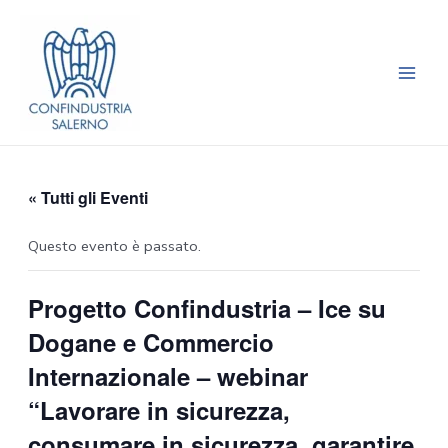
Vai
Main
al
Men
contenuto
« Tutti gli Eventi
Questo evento è passato.
Progetto Confindustria – Ice su
Dogane e Commercio
Internazionale – webinar
“Lavorare in sicurezza,
consumare in sicurezza, garantire